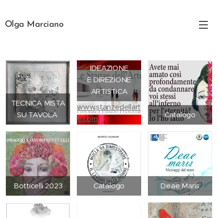
Olga Marciano
IDEAZIONE
E DIREZIONE
ARTISTICA
TECNICA MISTA
www,stanzedellart
SU TAVOLA
Catalogo
e.com
Botticelli 2023
Catalogo
Deae Maris