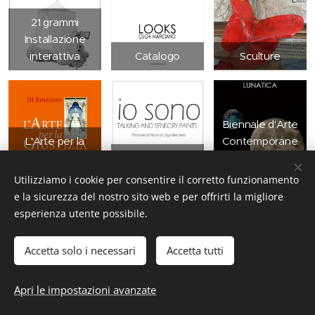
21 grammi
Installazione
interattiva
Catalogo
Sculture
Biennale d'Arte
L'Arte per la
Contemporane
Giustizia
Format
a di Salerno
Utilizziamo i cookie per consentire il corretto funzionamento
e la sicurezza del nostro sito web e per offrirti la migliore
esperienza utente possibile.
Accetta solo i necessari
Accetta tutti
© 2022 Olga Marciano/Salerno/Italia
Apri le impostazioni avanzate
Privacy policy
Cookies